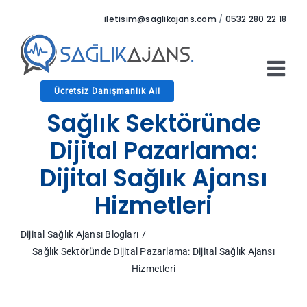
Skip
iletisim@saglikajans.com
/
0532 280 22 18
to
content
Tog
Ücretsiz Danışmanlık Al!
Nav
Anasayfa
Sağlık Sektöründe
Hizmetler
Dijital Pazarlama:
Hakkımızda
Dijital Sağlık Ajansı
Referanslar
Hizmetleri
Blog
İletişim
Dijital Sağlık Ajansı Blogları
Sağlık Sektöründe Dijital Pazarlama: Dijital Sağlık Ajansı
Hizmetleri