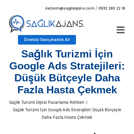
Skip
iletisim@saglikajans.com
/
0532 280 22 18
to
content
Tog
Ücretsiz Danışmanlık Al!
Nav
Anasayfa
Sağlık Turizmi İçin
Hizmetler
Google Ads Stratejileri:
Hakkımızda
Düşük Bütçeyle Daha
Referanslar
Fazla Hasta Çekmek
Blog
İletişim
Sağlık Turizmi Dijital Pazarlama Rehberi
Sağlık Turizmi İçin Google Ads Stratejileri: Düşük Bütçeyle
Daha Fazla Hasta Çekmek