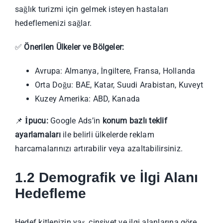
sağlık turizmi için gelmek isteyen hastaları
hedeflemenizi sağlar.
✅
Önerilen Ülkeler ve Bölgeler:
Avrupa: Almanya, İngiltere, Fransa, Hollanda
Orta Doğu: BAE, Katar, Suudi Arabistan, Kuveyt
Kuzey Amerika: ABD, Kanada
📌
İpucu:
Google Ads’in
konum bazlı teklif
ayarlamaları
ile belirli ülkelerde reklam
harcamalarınızı artırabilir veya azaltabilirsiniz.
1.2 Demografik ve İlgi Alanı
Hedefleme
Hedef kitlenizin yaş, cinsiyet ve ilgi alanlarına göre