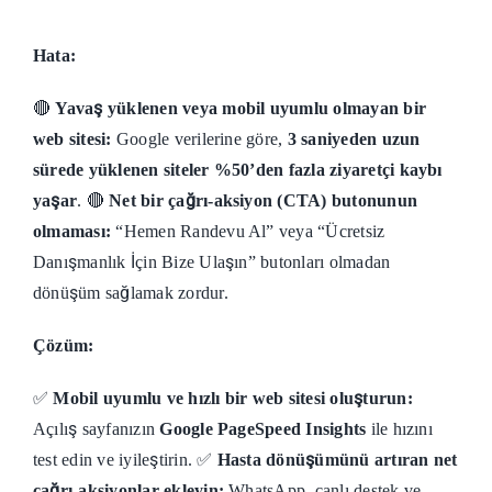
Hata:
🔴
Yavaş yüklenen veya mobil uyumlu olmayan bir
web sitesi:
Google verilerine göre,
3 saniyeden uzun
sürede yüklenen siteler %50’den fazla ziyaretçi kaybı
yaşar
. 🔴
Net bir çağrı-aksiyon (CTA) butonunun
olmaması:
“Hemen Randevu Al” veya “Ücretsiz
Danışmanlık İçin Bize Ulaşın” butonları olmadan
dönüşüm sağlamak zordur.
Çözüm:
✅
Mobil uyumlu ve hızlı bir web sitesi oluşturun:
Açılış sayfanızın
Google PageSpeed Insights
ile hızını
test edin ve iyileştirin. ✅
Hasta dönüşümünü artıran net
çağrı-aksiyonlar ekleyin:
WhatsApp, canlı destek ve