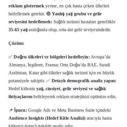
reklam göstermek
yerine, en çok hasta çeken ülkeleri
hedeflemek gerekir. 🔴
Yanlış yaş grubu ve gelir
seviyesini hedeflemek:
Sağlık turizmi hastaları genellikle
35-65 yaş
aralığında olup, orta-üst gelir seviyesindedir.
Çözüm:
✅
Doğru ülkeleri ve bölgeleri hedefleyin:
Avrupa’da
Almanya, İngiltere, Fransa; Orta Doğu’da BAE, Suudi
Arabistan, Katar gibi ülkeler sağlık turizmi için en büyük
potansiyele sahiptir. ✅
Detaylı demografik analiz yapın:
Hedef kitlenin
yaş, cinsiyet, gelir seviyesi ve sağlık
ihtiyaçlarını
belirleyerek reklam stratejinizi optimize edin.
📌
İpucu:
Google Ads ve Meta Business Suite içindeki
Audience Insights (Hedef Kitle Analizi)
aracıyla hasta
kitlenizi detaylı şekilde analiz edin.