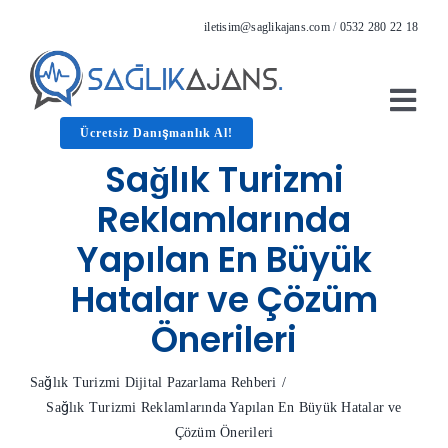
Skip
iletisim@saglikajans.com
/
0532 280 22 18
to
content
Togg
Ücretsiz Danışmanlık Al!
Navi
Anasayfa
Sağlık Turizmi
Hizmetler
Reklamlarında
Hakkımızda
Yapılan En Büyük
Referanslar
Hatalar ve Çözüm
Blog
Önerileri
İletişim
Sağlık Turizmi Dijital Pazarlama Rehberi
Sağlık Turizmi Reklamlarında Yapılan En Büyük Hatalar ve
Çözüm Önerileri