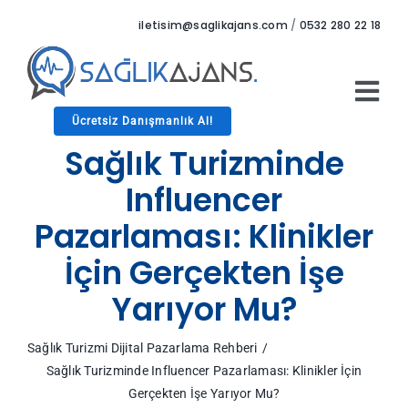
Skip
iletisim@saglikajans.com
/
0532 280 22 18
to
content
Tog
Ücretsiz Danışmanlık Al!
Nav
Anasayfa
Sağlık Turizminde
Hizmetler
Influencer
Hakkımızda
Pazarlaması: Klinikler
Referanslar
İçin Gerçekten İşe
Blog
İletişim
Yarıyor Mu?
Sağlık Turizmi Dijital Pazarlama Rehberi
Sağlık Turizminde Influencer Pazarlaması: Klinikler İçin
Gerçekten İşe Yarıyor Mu?