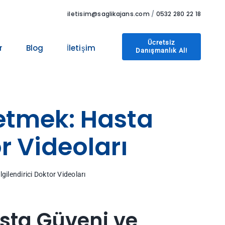
iletisim@saglikajans.com
/
0532 280 22 18
Ücretsiz
r
Blog
İletişim
Danışmanlık Al!
retmek: Hasta
r Videoları
gilendirici Doktor Videoları
asta Güveni ve