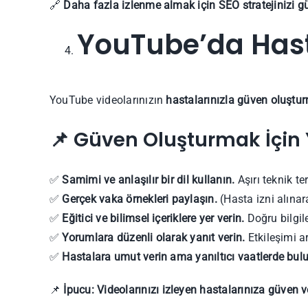
🔗
Daha fazla izlenme almak için SEO stratejinizi gü
YouTube’da Hast
YouTube videolarınızın
hastalarınızla güven oluştu
📌 Güven Oluşturmak İçin
✅
Samimi ve anlaşılır bir dil kullanın.
Aşırı teknik te
✅
Gerçek vaka örnekleri paylaşın.
(Hasta izni alınar
✅
Eğitici ve bilimsel içeriklere yer verin.
Doğru bilgile
✅
Yorumlara düzenli olarak yanıt verin.
Etkileşimi ar
✅
Hastalara umut verin ama yanıltıcı vaatlerde bu
📌
İpucu:
Videolarınızı izleyen hastalarınıza güven ve