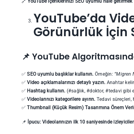
🔗
YouTube içeriklerinizi SEO uyumlu hale getirmek 
YouTube’da Vide
Görünürlük İçin 
📌 YouTube Algoritmasınd
✅
SEO uyumlu başlıklar kullanın.
Örneğin:
“Migren N
✅
Video açıklamalarınızı detaylı yazın.
Anahtar kelim
✅
Hashtag kullanın.
(#sağlık, #doktor, #tedavi gibi et
✅
Videolarınızı kategorilere ayırın.
Tedavi süreçleri, 
✅
Thumbnail (Küçük Resim) Tasarımına Önem Veri
📌
İpucu:
Videolarınızın ilk 10 saniyesinde izleyicile