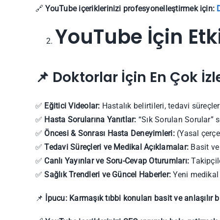
🔗
YouTube içeriklerinizi profesyonelleştirmek için:
YouTube İçin Etkil
📌 Doktorlar İçin En Çok İ
✅
Eğitici Videolar:
Hastalık belirtileri, tedavi süreçler
✅
Hasta Sorularına Yanıtlar:
“Sık Sorulan Sorular” se
✅
Öncesi & Sonrası Hasta Deneyimleri:
(Yasal çerçe
✅
Tedavi Süreçleri ve Medikal Açıklamalar:
Basit ve 
✅
Canlı Yayınlar ve Soru-Cevap Oturumları:
Takipçile
✅
Sağlık Trendleri ve Güncel Haberler:
Yeni medikal g
📌
İpucu:
Karmaşık tıbbi konuları basit ve anlaşılır b