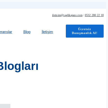
iletisim@saglikajans.com
/
0532 280 22 18
Ücretsiz
eranslar
Blog
İletişim
Danışmanlık Al!
Blogları